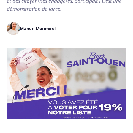
et des citoyen•nes engagé•es, participait ! C’est une
démonstration de force.
Manon Monmirel