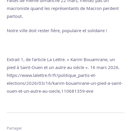
Faites de même dimanche 22 mars, n’élisez pas un
macroniste quand les représentants de Macron perdent
partout.
Notre ville doit rester fière, populaire et solidaire !
Extrait 1, de l’article La Lettre. « Karim Bouamrane, un
pied à Saint-Ouen et un autre au siècle ». 16 mars 2026.
https://www.lalettre.fr/fr/politique_partis-et-
elections/2026/03/16/karim-bouamrane-un-pied-a-saint-
ouen-et-un-autre-au-siecle,110681359-eve
Partager