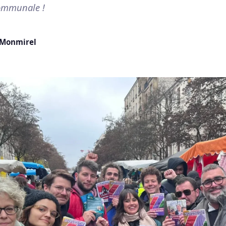
communale !
Monmirel