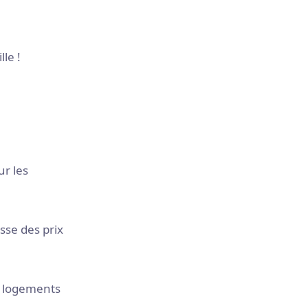
le !
ur les
sse des prix
s logements