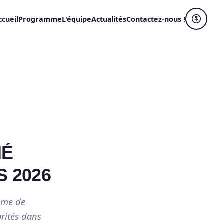
ccueil
Programme
L'équipe
Actualités
Contactez-nous !
HÉ
S 2026
mme de
orités dans